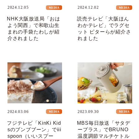
2024.12.05
2024.12.02
MEDIA
MEDIA
NHK大阪放送局「おは
読売テレビ「大阪ほん
よう関西」で和歌山生
わかテレビ」でラグセ
まれの手袋たわしが紹
ット ピターらが紹介さ
介されました
れました
2024.03.06
2023.09.30
MEDIA
MEDIA
フジテレビ「KinKi Kid
MBS毎日放送「サタデ
sのブンブブーン」でiii
ープラス」でBRUNO
spoon（いいスプー
温度調節マルチケトル