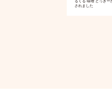
るくる 味噌 とっきー
されました