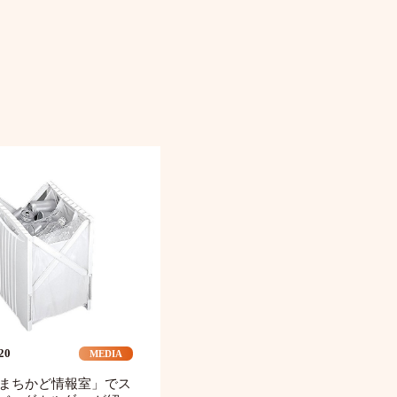
.20
MEDIA
「まちかど情報室」でス