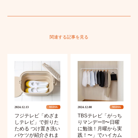
関連する記事を見る
2024.12.13
2024.12.08
MEDIA
MEDIA
フジテレビ「めざま
TBSテレビ「がっち
しテレビ」で折りた
りマンデー!!〜日曜
ためる つけ置き洗い
に勉強！月曜から実
バケツが紹介されま
践！〜」でハイカム