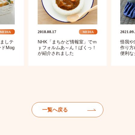
2018.08.17
2021.09
MEDIA
MEDIA
ましテ
NHK「まちかど情報室」でｍ
怪我や
ドMog
ｙフォルムあ～ん！ぱくっ！
作り方
が紹介されました
便利な
一覧へ戻る