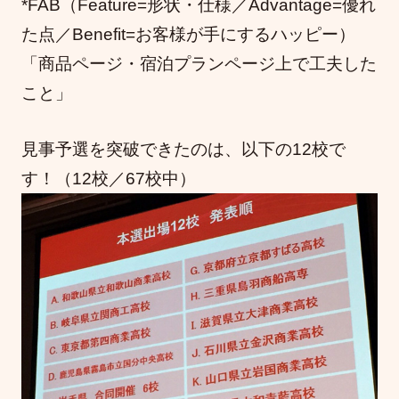
*FAB（Feature=形状・仕様／Advantage=優れ
た点／Benefit=お客様が手にするハッピー）
「商品ページ・宿泊プランページ上で工夫した
こと」
見事予選を突破できたのは、以下の12校で
す！（12校／67校中）