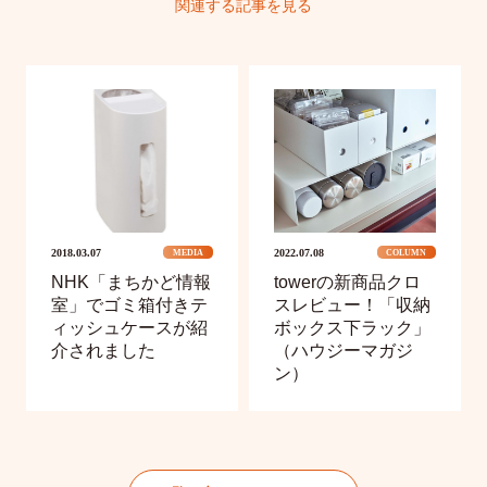
関連する記事を見る
2018.03.07
2022.07.08
MEDIA
COLUMN
NHK「まちかど情報
towerの新商品クロ
室」でゴミ箱付きテ
スレビュー！「収納
ィッシュケースが紹
ボックス下ラック」
介されました
（ハウジーマガジ
ン）