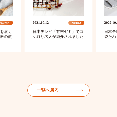
2021.10.12
2022.10
OLUMN
MEDIA
を炊く
日本テレビ「有吉ゼミ」でコ
日本テ
器の使
ゲ取り名人が紹介されました
袋たわ
一覧へ戻る